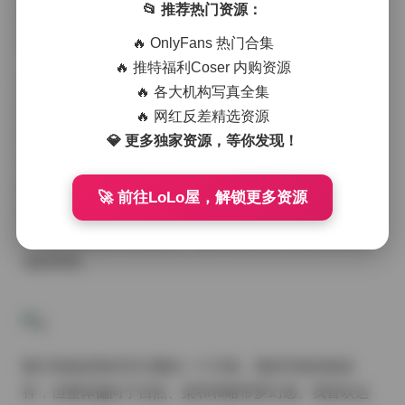
📂 推荐热门资源：
我将从写真内容、图片风格、拍摄氛围以及我的个人气
质等方面，为大家详细介绍这个合集。
🔥 OnlyFans 热门合集
🔥 推特福利Coser 内购资源
首先，写真内容方面，我的合集涵盖了多种主题和场
🔥 各大机构写真全集
景。从清新的户外自然风光到充满艺术感的室内布景，
🔥 网红反差精选资源
每一组写真都力求展现出不同的情感和故事。无论是阳
💎 更多独家资源，等你发现！
光下的田园风格，还是夜晚的城市光影，我都希望通过
镜头捕捉到最真实的瞬间。这些写真不仅仅是图片的堆
🚀 前往LoLo屋，解锁更多资源
砌，更是我对生活、对美的理解和表达。每一张照片都
经过精心挑选和后期处理，确保在视觉上给观众带来最
佳的享受。
图片风格是我非常注重的一个方面。我的写真风格多
样，但整体偏向于自然、柔和和略带梦幻感。我喜欢运