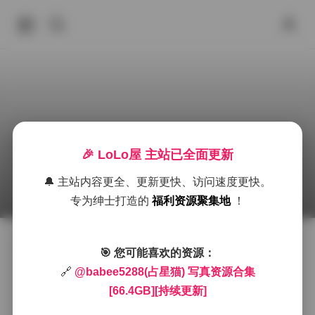
🎉 LoLo屋 主站已全面更新
占星猫写真资源合集66.4GB持续更新
🔔 主站内容更全、更新更快、访问速度更快。
2025年9月25日 下午11:25
岛遇
@bab
@babee5288
专为绅士打造的
福利资源聚集地
！
大家好，我是占星猫，今天想和大家分享我的写真资源
🎯 您可能喜欢的资源：
合集，这个合集目前已经达到了66.4GB，并且还在持续
🔗
@babee5288(占星猫) 写真资源合集
更新中。作为一个热爱写真摄影的博主，我一直希望通
[66.4GB][持续更新]
过我的作品传递出独特的视觉美感和个人风格。今天，