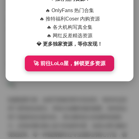
卫，从温婉典雅到活力四射，应有尽有。
🔥 OnlyFans 热门合集
🔥 推特福利Coser 内购资源
这套写真合集涵盖了多种拍摄风格和主题。有的写真以
🔥 各大机构写真全集
自然风光为背景，模特与山水相映成趣，呈现出天人合
🔥 网红反差精选资源
一的和谐美感；有的则在都市街头捕捉现代女性的独立
💎 更多独家资源，等你发现！
与自信，展现都市生活的时尚与活力；还有的以复古为
主题，重现经典时代的优雅与韵味。无论你喜欢哪种风
🚀 前往LoLo屋，解锁更多资源
格，都能在这套合集中找到心仪的作品。
拍摄氛围方面，这套写真集同样丰富多彩。有的作品采
用了柔和的自然光，营造出温馨浪漫的氛围；有的则运
用了戏剧性的光影对比，突出模特的立体感和情感张
力；还有的通过精心设计的场景布置，创造出梦幻般的
视觉效果。每一种氛围都经过专业团队的精心打造，确