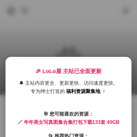
🎉 LoLo屋 主站已全面更新
美女写真合集133套 40GB打包下载
🔔 主站内容更全、更新更快、访问速度更快。
2025年9月30日 下午3:54
丝模摄影
Cosplay图集下载
专为绅士打造的
福利资源聚集地
！
在当今数字时代，写真摄影已成为记录美丽与艺术的重
🎯 您可能喜欢的资源：
要形式。这套包含133套美女写真的40GB大容量合集，
🔗
年年美女写真图集合集打包下载133套 40GB
为摄影爱好者和收藏家提供了丰富的视觉盛宴。每一套
写真都展现了不同风格的美感，从清新自然到时尚前
📂 推荐热门资源：