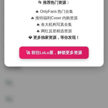
📂 推荐热门资源：
高清资源链接:
🔥 OnlyFans 热门合集
国模艺术写真精选326套合集 – 高清资源[1490GB]
🔥 推特福利Coser 内购资源
🔥 各大机构写真全集
🔥 网红反差精选资源
💎 更多独家资源，等你发现！
在当今数字时代，艺术写真已经成为记录美、展现美的
重要方式。今天为大家带来的是一套精心策划的国模艺
🚀 前往LoLo屋，解锁更多资源
术写真合集，包含326套不同风格的高质量作品，总容量
高达1490GB，为摄影爱好者和艺术欣赏者提供了丰富的
视觉盛宴。