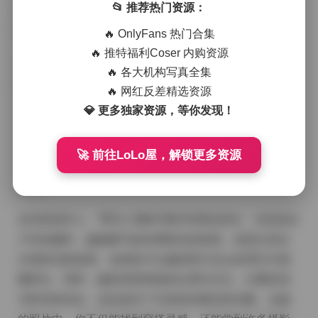
📂 推荐热门资源：
外拍摄还是室内创作，她总能带来令人惊艳的视觉体
验。
🔥 OnlyFans 热门合集
🔥 推特福利Coser 内购资源
“野生小鹿66”这个昵称本身就充满了自然与灵动的气息。
🔥 各大机构写真全集
她的内容多以清新、自然的风格为主，无论是穿搭分享
🔥 网红反差精选资源
还是日常随拍，都透露着一种不加修饰的美。这种风格
💎 更多独家资源，等你发现！
不仅吸引了大量年轻粉丝，也让许多摄影爱好者为之倾
倒。她的照片中，光线运用得恰到好处，构图简洁却不
🚀 前往LoLo屋，解锁更多资源
失深度，每一张图片都像是经过精心设计却又显得格外
自然。
在内容创作上，“野生小鹿66”擅长利用自然光，尤其是在
户外拍摄时，她能够巧妙利用阳光的角度，创造出层次
分明的光影效果。这种技巧让她的照片在众多博主中脱
颖而出。同时，她的穿搭风格多以简约为主，注重舒适
与时尚的结合，这也成为了许多粉丝模仿的对象。从她