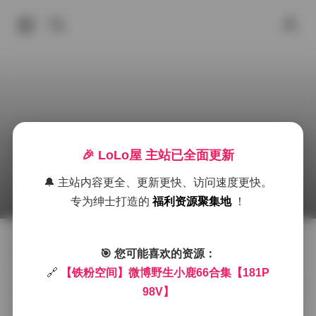
🎉 LoLo屋 主站已全面更新
铁粉空间微博野生小鹿66美图合集
🔔 主站内容更全、更新更快、访问速度更快。
2025年9月27日 下午8:44
铁粉空间
微博
极品
专为绅士打造的
福利资源聚集地
！
在社交媒体的海洋中，总有一些博主以其独特的风格和
🎯 您可能喜欢的资源：
内容脱颖而出。今天，我们要介绍的是在微博上拥有众
🔗
【铁粉空间】微博野生小鹿66合集【181P
多粉丝的“野生小鹿66”。这位博主以其清新自然的形象和
98V】
高质量的写真内容，赢得了大量粉丝的喜爱。不论是户