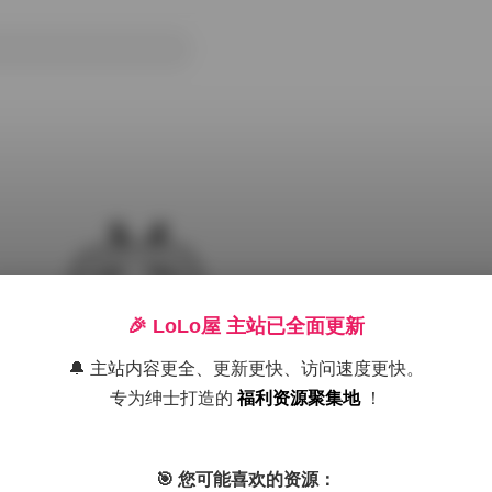
🎉 LoLo屋 主站已全面更新
🔔 主站内容更全、更新更快、访问速度更快。
作品集【179图】
专为绅士打造的
福利资源聚集地
！
免费积分区
微密圈
抖音
🎯 您可能喜欢的资源：