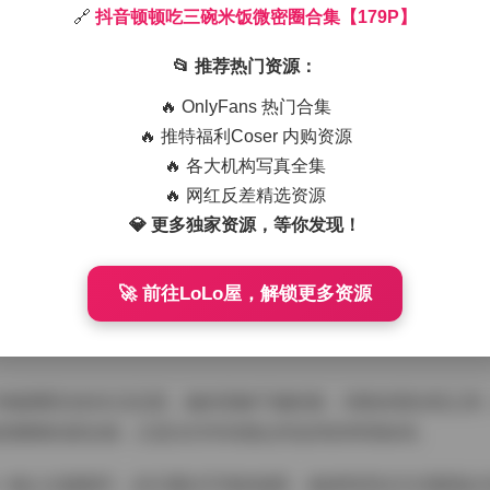
🔗
抖音顿顿吃三碗米饭微密圈合集【179P】
有幸欣赏到了"顿顿吃三碗米饭"的微密圈作品集，这组179张
📂 推荐热门资源：
生活气息的审美风格。
🔥 OnlyFans 热门合集
179P】
🔥 推特福利Coser 内购资源
🔥 各大机构写真全集
的拍摄手法，光线柔和而温暖，营造出一种亲切的居家氛围。博
🔥 网红反差精选资源
动上，而非过于华丽的摆设。这种"减法"摄影理念恰恰契合了当
💎 更多独家资源，等你发现！
现的生活片段中。
、新鲜的蔬菜以及家常菜肴构成了画面的主色调，这种色彩搭配
🚀 前往LoLo屋，解锁更多资源
。值得注意的是，博主在每一帧中都保持着自然不做作的表情，
一种健康阳光的生活态度。她的形象不施粉黛，却散发着自然之美
意雕琢的真实感，正是当代年轻观众所追求的审美标准。
这一核心主题展开，但又通过不同的场景、食材和烹饪方式展现出