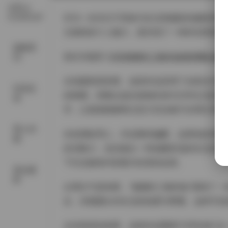
古风 &
COSPLAY
作为一名专注于美食与生活类摄影的摄影师，我
主独特的个人魅力，更呈现了一种朴实而富有
国模系
前往专题页:
抖音顿顿吃三碗米饭微密圈合集【
列
从拍摄角度来看，这组作品采用了自然光为主
抖音反
的构图，将重点放在食物本身与日常生活的互
差
学，让观者能够将注意力完全集中在博主所呈
秀人内
在色调处理上，作品整体偏暖，金黄色的米饭
购
的召唤力，也传递出一种温暖舒适的生活态度
下社交媒体内容最为珍贵的品质。
美女摄
影
从博主气质来看，"顿顿吃三碗米饭"展现了
在，却透露出对生活的热爱与尊重。这种不刻
从内容策划来看，这组作品围绕"日常饮食"