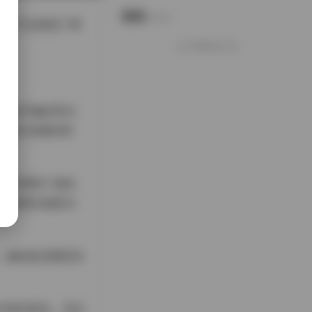
说说
Notes.
图片不仅展现了博
好像就这么多
主似乎偏好简洁
下流行的极简美
不仅增强了食欲
这种真实感是当
；她的姿态随意自
丰富的变化。无论