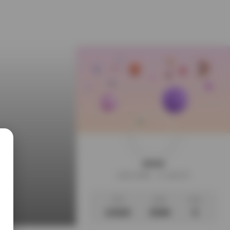
weme
这家伙很懒，什么都没写
文章
标签
说说
14320
2508
0