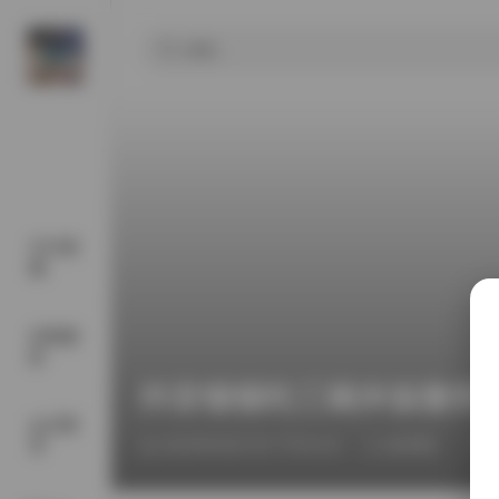
SSS典
藏
丝模摄
影
抖音顿顿吃三碗米饭微密圈
会员尊
享
2025年9月27日 下午6:19
微密圈