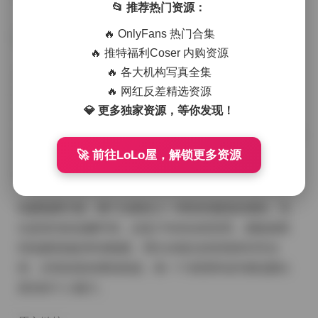
📂 推荐热门资源：
🔥 OnlyFans 热门合集
🔥 推特福利Coser 内购资源
🔥 各大机构写真全集
从图片风格来看，这组写真的拍摄手法相当专业。摄影
🔥 网红反差精选资源
师巧妙运用了自然光线和柔和的补光，让每一张照片都
💎 更多独家资源，等你发现！
呈现出温暖的色调。博主的造型搭配也很有心思，既有
清新的日常装扮，也有精致的时尚look。特别值得一提的
🚀 前往LoLo屋，解锁更多资源
是，写真中的构图角度选择得恰到好处，既有全身的优
雅姿态，也有局部特写的细腻表达。
拍摄氛围方面，整个合集给人一种轻松愉悦的感觉。无
论是室内的温馨环境，还是户外的自然背景，都能感受
到拍摄现场的和谐氛围。博主在镜头前表现得非常自
然，没有刻意的摆拍痕迹，每一个表情和动作都流露出
真实的个人魅力。