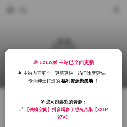
抖音兔合集写真精选：321张高清美图97个精彩视
🎉 LoLo屋 主站已全面更新
频
🔔 主站内容更全、更新更快、访问速度更快。
2025年9月27日 下午5:26
古风 & COSPLAY
丝袜
微
专为绅士打造的
福利资源聚集地
！
作为一名长期关注抖音美女博主的资深粉丝，最近发现
🎯 您可能喜欢的资源：
了一个令人惊喜的写真合集，忍不住要和大家分享。这
🔗
【铁粉空间】抖音喝多了想兔合集【321P
次整理的兔合集写真内容相当丰富，包含了321张高质量
97V】
照片和97个精彩视频，每一张都让人眼前一亮。