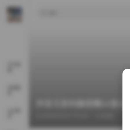
SSS典
藏
丝模摄
影
抖音王胜利微密圈12套合
会员尊
享
2025年9月27日 下午4:38
微密圈