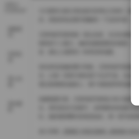
古风 &
COSPLAY
今天要和大家分享的是抖音博主王胜利（胜利的
丝，我觉得有必要详细解析一下这些内容，尤
国模系
王胜利的写真风格一直以自然、生活化著称。
列
独特的个人魅力。她的拍摄氛围轻松愉快，没
发，都让人感受到一种亲切和温暖。
抖音反
差
首先来说说她的图片风格。王胜利的写真偏向
光，让每一张照片都充满了生活气息。比如在
秀人内
透过玻璃洒在她身上，整个画面柔和而温馨。
购
拍摄氛围方面，王胜利的写真很少有大场面的
美女摄
头、甚至是自己的家中。这种随性的拍摄方式
影
红。她的微密圈内容更是如此，每一套写真都
进入页面:
【更新】抖音王胜利（胜利的小生活）微