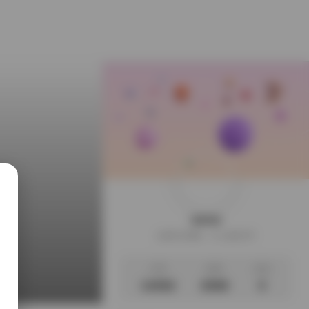
weme
这家伙很懒，什么都没写
文章
标签
说说
14352
2508
0