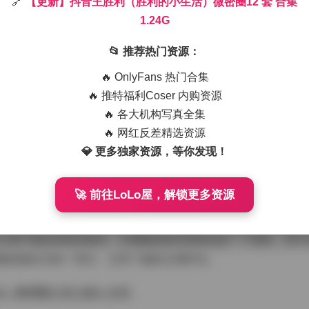
🔗
【更新】抖音王胜利（胜利的小生活）微密圈12 套 合集
1.24G
小生活）微密圈中的12套写真合集，总容量1.24G。作为一
其是对于那些喜欢清新自然风格的朋友们。
📂 推荐热门资源：
🔥 OnlyFans 热门合集
这12套合集涵盖了多种场景和主题，从日常家居到户外旅行，
🔥 推特福利Coser 内购资源
有过多修饰，更多的是真实情感的流露。无论是阳光下的微笑，
🔥 各大机构写真全集
🔥 网红反差精选资源
于清新自然风，色彩明亮但不刺眼，构图简洁却富有层次感。她
💎 更多独家资源，等你发现！
一套以咖啡馆为主题的写真中，她穿着简单的白色T恤和牛仔裤
这种风格不仅突出了她的气质，也让观众更容易产生共鸣。
🚀 前往LoLo屋，解锁更多资源
华丽布置，更多的是小细节的捕捉。她喜欢在自然环境中拍摄，
让照片看起来更加真实，仿佛她就是你我身边的一个朋友，而不
像是她生活的一部分，记录了她的点滴时光。
密圈12 套 合集 1.24G