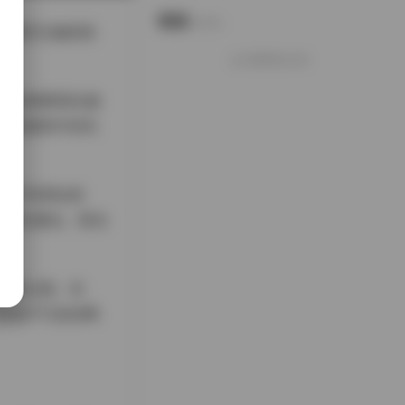
说说
Notes.
名长期关注她的粉
好像就这么多
每一套都展现出她
还是微风中的长
善于利用自然
，坐在窗边，阳光
比如公园、街
是遥不可及的网