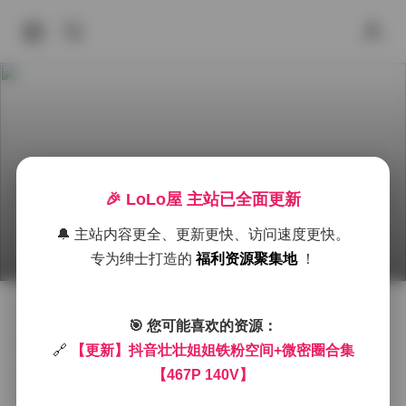
🎉 LoLo屋 主站已全面更新
抖音壮壮姐姐写真合集467P 140V
🔔 主站内容更全、更新更快、访问速度更快。
2025年9月27日 下午4:19
岛遇
微密圈
抖音
极
专为绅士打造的
福利资源聚集地
！
作为一名长期关注时尚博主与写真创作的爱好者，今天
🎯 您可能喜欢的资源：
想和大家分享一组我个人非常喜欢的作品——抖音壮壮
🔗
【更新】抖音壮壮姐姐铁粉空间+微密圈合集
姐姐的写真合集。这组合集包含了467张高清图片和140
【467P 140V】
段视频，内容丰富多彩，风格多样，无论是从拍摄氛