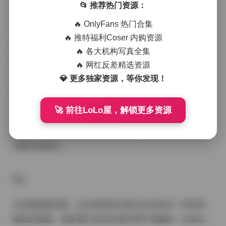
📂 推荐热门资源：
围、图片质感还是博主的个人气质来看，都值得细细品
味。
🔥 OnlyFans 热门合集
🔥 推特福利Coser 内购资源
壮壮姐姐作为抖音上备受欢迎的博主，她的写真作品一
🔥 各大机构写真全集
直以自然、真实又不失时尚感著称。这组合集中的图片
🔥 网红反差精选资源
风格主要以清新、甜美为主，同时也不乏一些略带复古
💎 更多独家资源，等你发现！
或街头风格的尝试。每一张图片都经过精心构图和后期
处理，色彩饱满而不刺眼，光线柔和而自然，整体给人
🚀 前往LoLo屋，解锁更多资源
一种舒适又高级的视觉享受。无论是户外阳光下的自然
拍摄，还是室内灯光下的氛围营造，都能感受到摄影师
对细节的用心。
从拍摄氛围来看，壮壮姐姐的写真往往营造出一种轻松
愉悦的感觉。很多图片是在自然环境中拍摄的，比如公